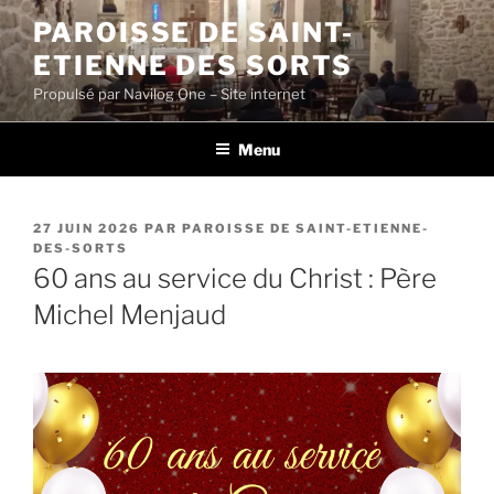
Aller
PAROISSE DE SAINT-
au
ETIENNE DES SORTS
contenu
principal
Propulsé par Navilog One – Site internet
Menu
PUBLIÉ
27 JUIN 2026
PAR
PAROISSE DE SAINT-ETIENNE-
LE
DES-SORTS
60 ans au service du Christ : Père
Michel Menjaud