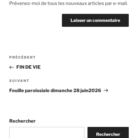
Prévenez-moi de tous les nouveaux articles par e-mail.
Navigation
Article
PRÉCÉDENT
de
précédent
FIN DE VIE
l’article
Article
SUIVANT
suivant
Feuille paroissiale dimanche 28 juin2026
Rechercher
Rechercher