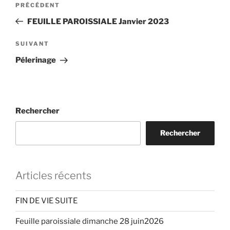
Article
PRÉCÉDENT
de
précédent
FEUILLE PAROISSIALE Janvier 2023
l’article
Article
SUIVANT
suivant
Pélerinage
Rechercher
Rechercher
Articles récents
FIN DE VIE SUITE
Feuille paroissiale dimanche 28 juin2026