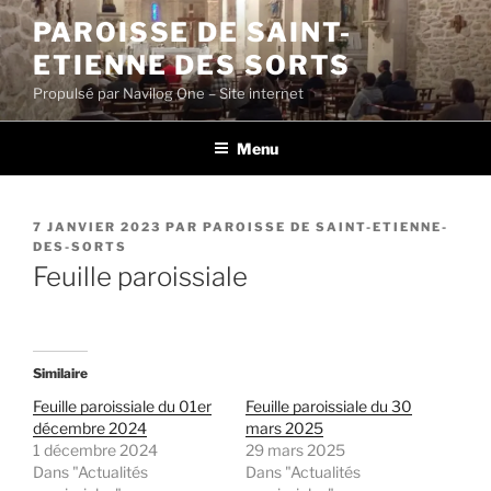
Aller
PAROISSE DE SAINT-
au
ETIENNE DES SORTS
contenu
principal
Propulsé par Navilog One – Site internet
Menu
PUBLIÉ
7 JANVIER 2023
PAR
PAROISSE DE SAINT-ETIENNE-
LE
DES-SORTS
Feuille paroissiale
Similaire
Feuille paroissiale du 01er
Feuille paroissiale du 30
décembre 2024
mars 2025
1 décembre 2024
29 mars 2025
Dans "Actualités
Dans "Actualités