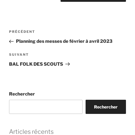
Navigation
Article
PRÉCÉDENT
de
précédent
Planning des messes de février à avril 2023
l’article
Article
SUIVANT
suivant
BAL FOLK DES SCOUTS
Rechercher
Rechercher
Articles récents