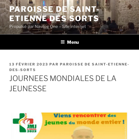
Aller
PAROISSE DE SAINT-
au
ETIENNE DES SORTS
contenu
principal
Propulsé par Navilog One – Site internet
Menu
PUBLIÉ
13 FÉVRIER 2023
PAR
PAROISSE DE SAINT-ETIENNE-
LE
DES-SORTS
JOURNEES MONDIALES DE LA
JEUNESSE