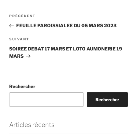
Navigation
Article
PRÉCÉDENT
de
précédent
FEUILLE PAROISSIALEE DU 05 MARS 2023
l’article
Article
SUIVANT
suivant
SOIREE DEBAT 17 MARS ET LOTO AUMONERIE 19
MARS
Rechercher
Rechercher
Articles récents