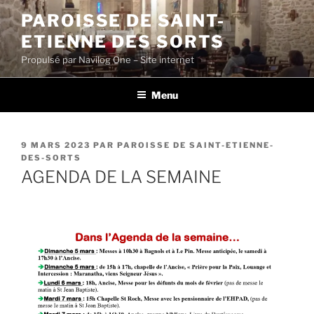
Aller
PAROISSE DE SAINT-
au
ETIENNE DES SORTS
contenu
principal
Propulsé par Navilog One – Site internet
Menu
PUBLIÉ
9 MARS 2023
PAR
PAROISSE DE SAINT-ETIENNE-
LE
DES-SORTS
AGENDA DE LA SEMAINE