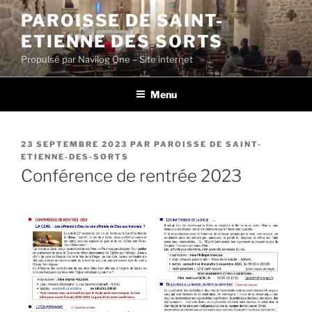
Aller
PAROISSE DE SAINT-
au
ETIENNE DES SORTS
contenu
principal
Propulsé par Navilog One – Site internet
Menu
PUBLIÉ
23 SEPTEMBRE 2023
PAR
PAROISSE DE SAINT-
LE
ETIENNE-DES-SORTS
Conférence de rentrée 2023