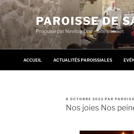
Aller
au
PAROISSE DE S
contenu
principal
Propulsé par Navilog One – Site internet
ACCUEIL
ACTUALITÉS PAROISSIALES
EVÉ
PUBLIÉ
8 OCTOBRE 2023
PAR
PAROISS
LE
Nos joies Nos pein