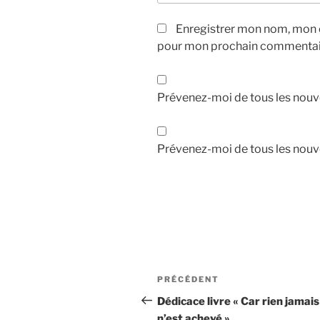
Enregistrer mon nom, mon e
pour mon prochain commentai
Prévenez-moi de tous les nouv
Prévenez-moi de tous les nouve
Navigation
Article
PRÉCÉDENT
de
précédent
Dédicace livre « Car rien jamais
n’est achevé »