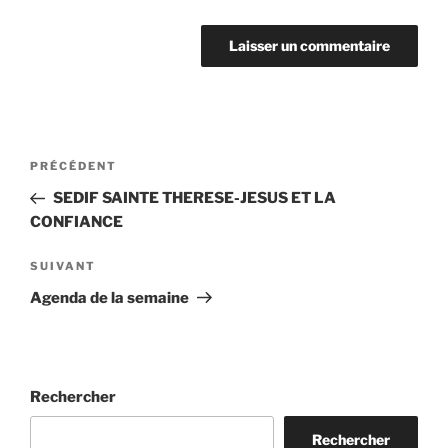
Navigation
Article
PRÉCÉDENT
de
précédent
SEDIF SAINTE THERESE-JESUS ET LA
l’article
CONFIANCE
Article
SUIVANT
suivant
Agenda de la semaine
Rechercher
Rechercher