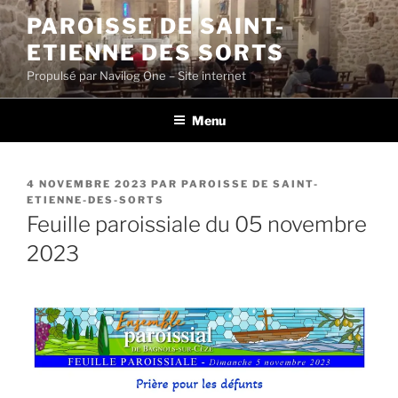
Aller
PAROISSE DE SAINT-
au
ETIENNE DES SORTS
contenu
principal
Propulsé par Navilog One – Site internet
Menu
PUBLIÉ
4 NOVEMBRE 2023
PAR
PAROISSE DE SAINT-
LE
ETIENNE-DES-SORTS
Feuille paroissiale du 05 novembre
2023