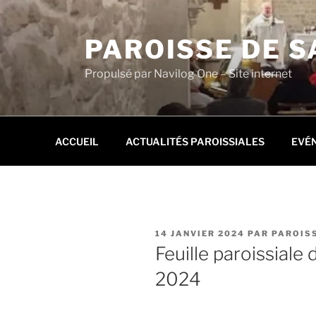
Aller
au
PAROISSE DE S
contenu
principal
Propulsé par Navilog One – Site internet
ACCUEIL
ACTUALITÉS PAROISSIALES
EVÉ
PUBLIÉ
14 JANVIER 2024
PAR
PAROISS
LE
Feuille paroissiale
2024