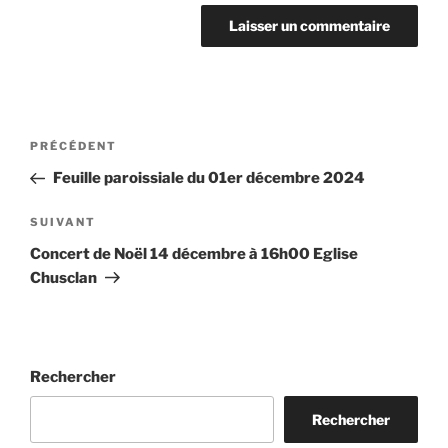
Navigation
Article
PRÉCÉDENT
de
précédent
Feuille paroissiale du 01er décembre 2024
l’article
Article
SUIVANT
suivant
Concert de Noël 14 décembre à 16h00 Eglise
Chusclan
Rechercher
Rechercher