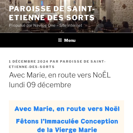
Aller
PAROISSE DE SAINT-
au
ETIENNE DES SORTS
contenu
principal
Propulsé par Navilog One – Site internet
Menu
PUBLIÉ
1 DÉCEMBRE 2024
PAR
PAROISSE DE SAINT-
LE
ETIENNE-DES-SORTS
Avec Marie, en route vers NoËL
lundi 09 décembre