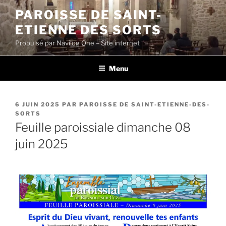
Aller
PAROISSE DE SAINT-
au
ETIENNE DES SORTS
contenu
principal
Propulsé par Navilog One – Site internet
Menu
PUBLIÉ
6 JUIN 2025
PAR
PAROISSE DE SAINT-ETIENNE-DES-
LE
SORTS
Feuille paroissiale dimanche 08
juin 2025