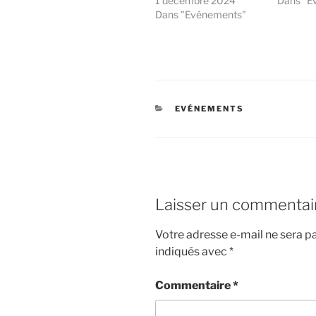
1 décembre 2024
Dans "E
Dans "Evénements"
CATÉGORIES
EVÉNEMENTS
Laisser un commentai
Votre adresse e-mail ne sera pa
indiqués avec
*
Commentaire
*