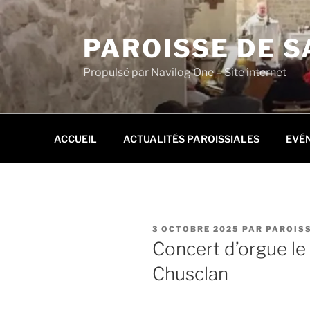
Aller
au
PAROISSE DE S
contenu
principal
Propulsé par Navilog One – Site internet
ACCUEIL
ACTUALITÉS PAROISSIALES
EVÉ
PUBLIÉ
3 OCTOBRE 2025
PAR
PAROISS
LE
Concert d’orgue le 
Chusclan