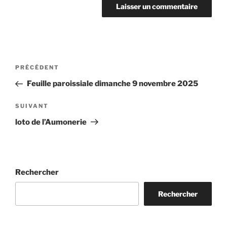
Navigation
Article
PRÉCÉDENT
de
précédent
Feuille paroissiale dimanche 9 novembre 2025
l’article
Article
SUIVANT
suivant
loto de l’Aumonerie
Rechercher
Rechercher