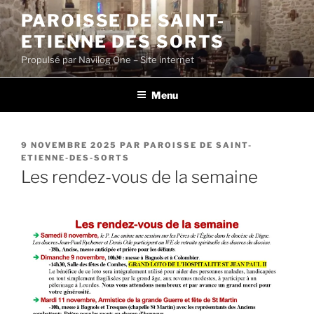
Aller
PAROISSE DE SAINT-
au
ETIENNE DES SORTS
contenu
principal
Propulsé par Navilog One – Site internet
Menu
PUBLIÉ
9 NOVEMBRE 2025
PAR
PAROISSE DE SAINT-
LE
ETIENNE-DES-SORTS
Les rendez-vous de la semaine