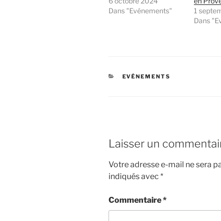
6 octobre 2024
en Prov
Dans "Evénements"
1 septe
Dans "E
CATÉGORIES
EVÉNEMENTS
Laisser un commentai
Votre adresse e-mail ne sera pa
indiqués avec
*
Commentaire
*