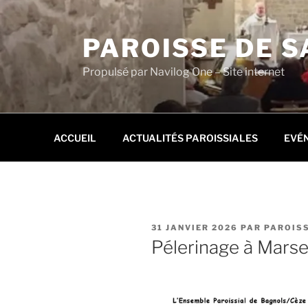
Aller
au
PAROISSE DE S
contenu
principal
Propulsé par Navilog One – Site internet
ACCUEIL
ACTUALITÉS PAROISSIALES
EVÉ
PUBLIÉ
31 JANVIER 2026
PAR
PAROISS
LE
Pélerinage à Marsei