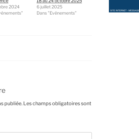
ence
18 au 24 octobre 2025
mbre 2024
6 juillet 2025
vénements"
Dans "Evénements"
re
s publiée.
Les champs obligatoires sont