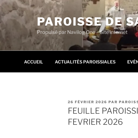
Aller
au
PAROISSE DE S
contenu
principal
Propulsé par Navilog One – Site internet
ACCUEIL
ACTUALITÉS PAROISSIALES
EVÉ
PUBLIÉ
26 FÉVRIER 2026
PAR
PAROISS
LE
FEUILLE PAROISS
FEVRIER 2026